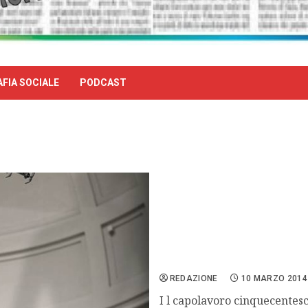
FIA SOCIALE
PODCAST
Polemica per il David ar
REDAZIONE
10 MARZO 2014
I l capolavoro cinquecentes