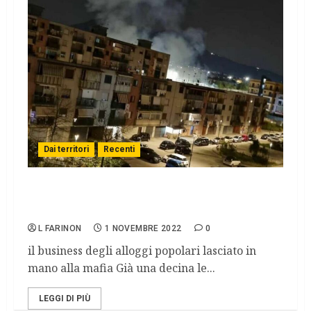
Dai territori
Recenti
La bella Napoli, oggi dilaniata tra
occupazioni abusive e camorra
L FARINON
1 NOVEMBRE 2022
0
il business degli alloggi popolari lasciato in
mano alla mafia Già una decina le...
LEGGI DI PIÙ