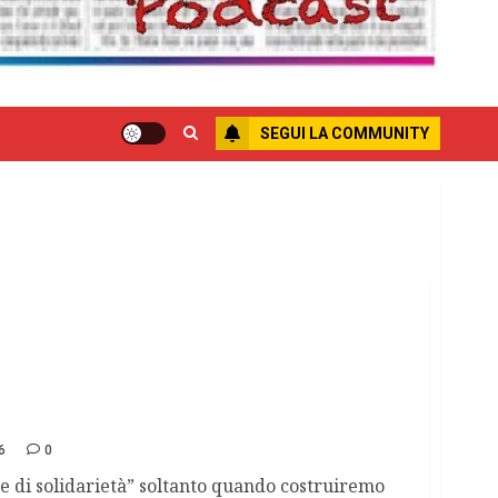
SEGUI LA COMMUNITY
vica
6
0
 di solidarietà” soltanto quando costruiremo