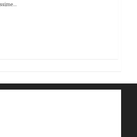
ssime...
'ndrangheta
antimafia
ARS
Arte
Berlusconi
calabria
carabinieri
corruzione
Cosa Nostra
Crisi
Crocetta
cult
cultura
Dia
Elezioni
Europa