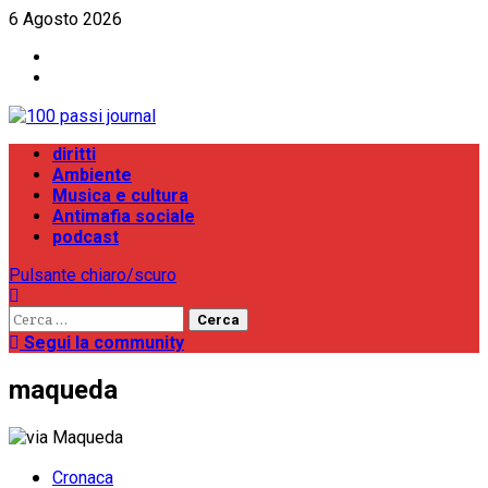
Vai
6 Agosto 2026
al
Facebook
contenuto
Instagram
Menu
diritti
principale
Ambiente
Musica e cultura
Antimafia sociale
podcast
Pulsante chiaro/scuro
Ricerca
per:
Segui la community
maqueda
Cronaca