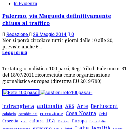
In Evidenza
Palermo, via Maqueda definitivamente
chiusa al traffico
Redazione
28 Maggio 2014
0
Non si potrà circolare tutti i giorni dalle 10 alle 20,
previste anche 6...
Leggi di più
Testata giornalistica: 100 passi, Reg.Trib.di Palermo n°31
del 18/07/2011 riconosciuta come organizzazione
giornalistica europea (direttiva EU 2019/790)
antimafia
'ndrangheta
Arte
Berlusconi
ARS
Cosa Nostra
corruzione
Crisi
calabria
carabinieri
Dia
Europa
Crocetta
cultura
cult
forza italia
Elezioni
Italia
legalità
governo
istat
giovanni falcone
Libera