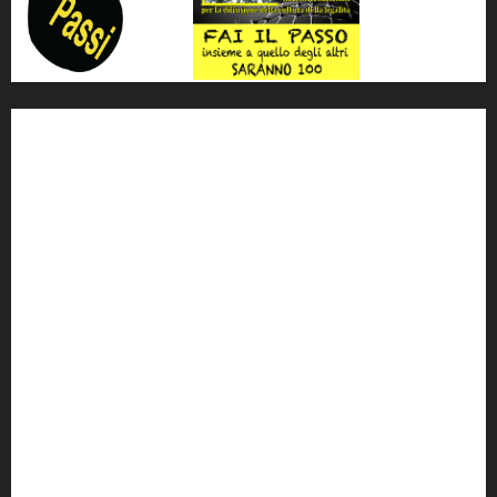
'ndrangheta
antimafia
ARS
Arte
Berlusconi
calabria
carabinieri
corruzione
Cosa Nostra
Crisi
Crocetta
cult
cultura
Dia
Elezioni
Europa
forza italia
giovanni falcone
governo
Grillo
istat
Italia
legalità
Libera
m5s
Mafia
MPA
Palermo
Paolo Borsellino
PD
Peppino Impastato