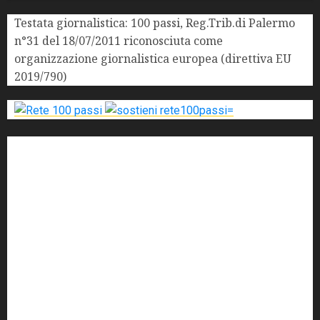
Testata giornalistica: 100 passi, Reg.Trib.di Palermo
n°31 del 18/07/2011 riconosciuta come
organizzazione giornalistica europea (direttiva EU
2019/790)
'ndrangheta
antimafia
ARS
Arte
Berlusconi
calabria
carabinieri
corruzione
Cosa Nostra
Crisi
Crocetta
cult
cultura
Dia
Elezioni
Europa
forza italia
giovanni falcone
governo
Grillo
istat
Italia
legalità
Libera