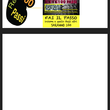
'ndrangheta
antimafia
ARS
Arte
Berlusconi
calabria
carabinieri
corruzione
Cosa Nostra
Crisi
Crocetta
cult
cultura
Dia
Elezioni
Europa
forza italia
giovanni falcone
governo
Grillo
istat
Italia
legalità
Libera
m5s
Mafia
MPA
Palermo