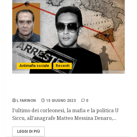
Antimafia sociale
Recenti
U Siccu: Matteo Messina Denaro e i
trent’anni oscuri della repubblica
L FARINON
15 GIUGNO 2023
0
l’ultimo dei corleonesi, la mafia e la politica U
Siccu, all’anagrafe Matteo Messina Denaro,...
LEGGI DI PIÙ