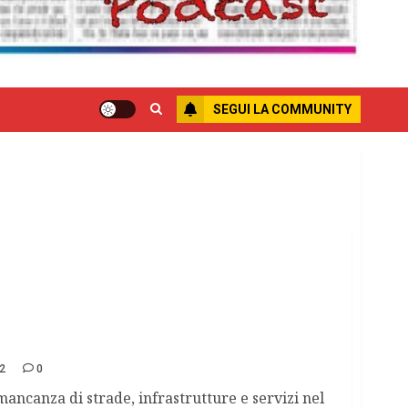
SEGUI LA COMMUNITY
i di euro per il villaggio di natale a Milano
2
0
mancanza di strade, infrastrutture e servizi nel