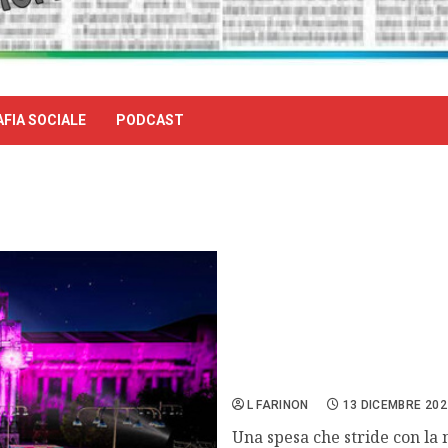
FIA SOCIALE
PODCAST
Calabria investe 2.6 milion
L FARINON
13 DICEMBRE 202
Una spesa che stride con la 