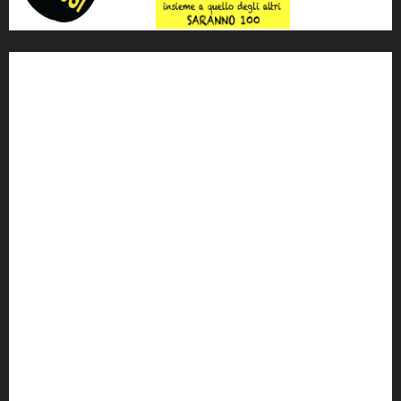
'ndrangheta
antimafia
ARS
Arte
Berlusconi
calabria
carabinieri
corruzione
Cosa Nostra
Crisi
Crocetta
cult
cultura
Dia
Elezioni
Europa
forza italia
giovanni falcone
governo
Grillo
istat
Italia
legalità
Libera
m5s
Mafia
MPA
Palermo
Paolo Borsellino
PD
Peppino Impastato
politica
Putin
radio 100 passi