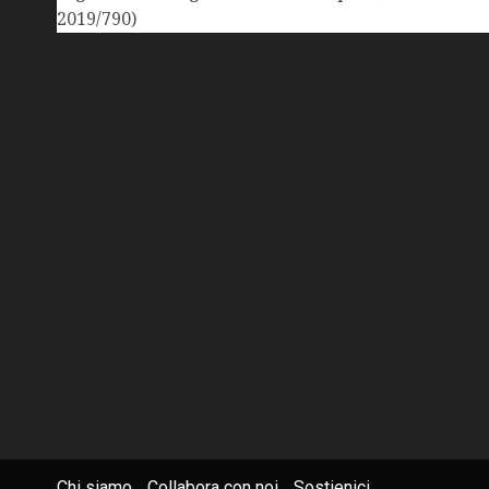
2019/790)
Chi siamo
Collabora con noi
Sostienici