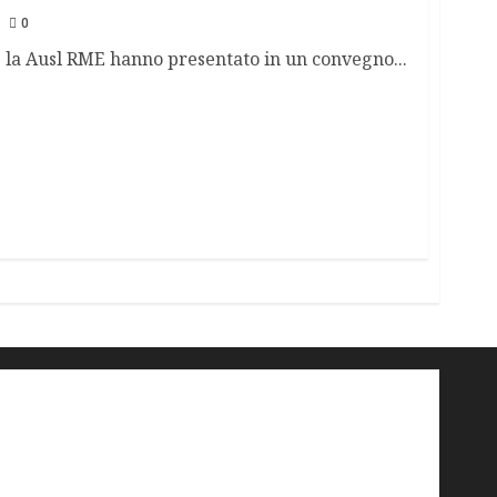
0
 la Ausl RME hanno presentato in un convegno...
'ndrangheta
antimafia
ARS
Arte
Berlusconi
calabria
carabinieri
corruzione
Cosa Nostra
Crisi
Crocetta