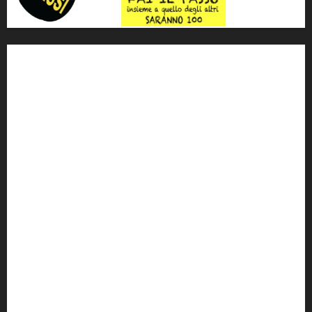
'ndrangheta
antimafia
ARS
Arte
Berlusconi
calabria
carabinieri
corruzione
Cosa Nostra
Crisi
Crocetta
cult
cultura
Dia
Elezioni
Europa
forza italia
giovanni falcone
governo
Grillo
istat
Italia
legalità
Libera
m5s
Mafia
MPA
Palermo
Paolo Borsellino
PD
Peppino Impastato
politica
Putin
radio 100 passi