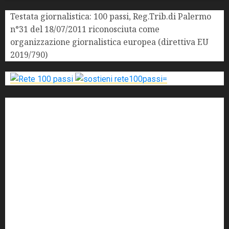
Testata giornalistica: 100 passi, Reg.Trib.di Palermo
n°31 del 18/07/2011 riconosciuta come
organizzazione giornalistica europea (direttiva EU
2019/790)
'ndrangheta
antimafia
ARS
Arte
Berlusconi
calabria
carabinieri
corruzione
Cosa Nostra
Crisi
Crocetta
cult
cultura
Dia
Elezioni
Europa
forza italia
giovanni falcone
governo
Grillo
istat
Italia
legalità
Libera