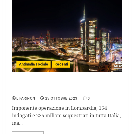
Antimafia sociale
Recenti
Indagine Hydra: disvelato un consorzio tra
cosa nostra, ndrangheta e camorra
L FARINON
25 OTTOBRE 2023
0
Imponente operazione in Lombardia, 154
indagati e 225 milioni sequestrati in tutta Italia,
ma...