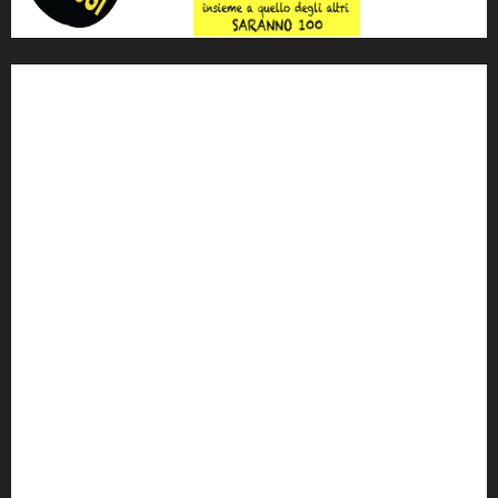
'ndrangheta
antimafia
ARS
Arte
Berlusconi
calabria
carabinieri
corruzione
Cosa Nostra
Crisi
Crocetta
cult
cultura
Dia
Elezioni
Europa
forza italia
giovanni falcone
governo
Grillo
istat
Italia
legalità
Libera
m5s
Mafia
MPA
Palermo
Paolo Borsellino
PD
Peppino Impastato
politica
Putin
radio 100 passi