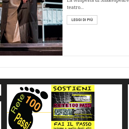
La tempesta di Shakespeare 
teatro...
LEGGI DI PIÙ