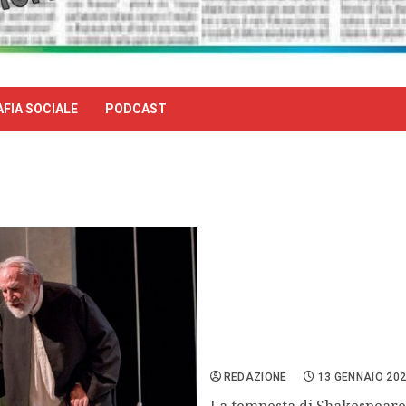
FIA SOCIALE
PODCAST
La tempesta di Shakespeare
Roberto Andò.
REDAZIONE
13 GENNAIO 20