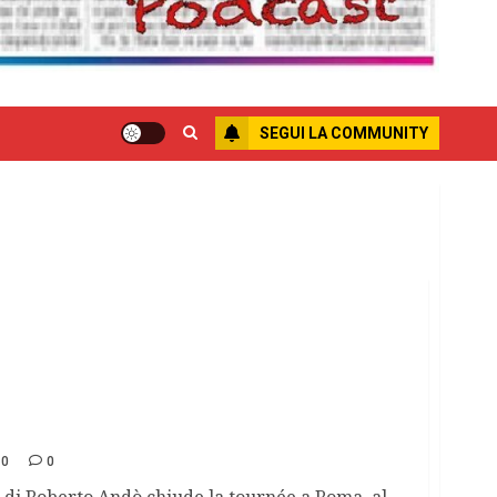
SEGUI LA COMMUNITY
 in salsa siciliana e la magia del teatro di
20
0