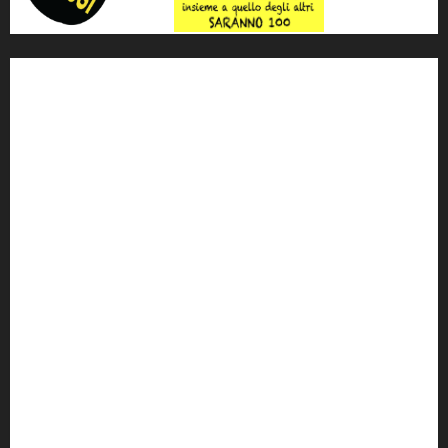
'ndrangheta
antimafia
ARS
Arte
Berlusconi
calabria
carabinieri
corruzione
Cosa Nostra
Crisi
Crocetta
cult
cultura
Dia
Elezioni
Europa
forza italia
giovanni falcone
governo
Grillo
istat
Italia
legalità
Libera
m5s
Mafia
MPA
Palermo
Paolo Borsellino
PD
Peppino Impastato
politica
Putin
radio 100 passi