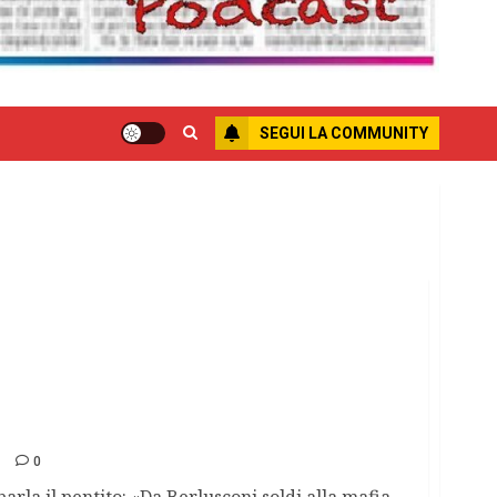
SEGUI LA COMMUNITY
l ‘91 Riina incontrò in Calabria uomini delle
0