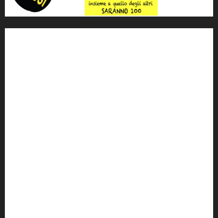
'ndrangheta
antimafia
ARS
Arte
Berlusconi
calabria
carabinieri
corruzione
Cosa Nostra
Crisi
Crocetta
cult
cultura
Dia
Elezioni
Europa
forza italia
giovanni falcone
governo
Grillo
istat
Italia
legalità
Libera
m5s
Mafia
MPA
Palermo
Paolo Borsellino
PD
Peppino Impastato
politica
Putin
radio 100 passi