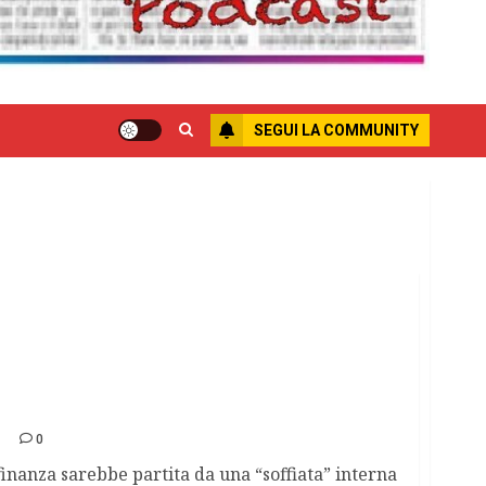
SEGUI LA COMMUNITY
spese del consiglio provinciale
0
finanza sarebbe partita da una “soffiata” interna