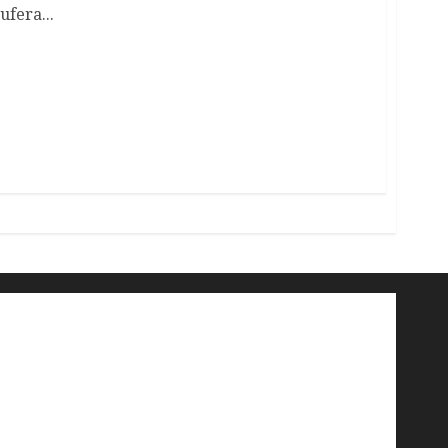
ufera...
'ndrangheta
antimafia
ARS
Arte
Berlusconi
calabria
carabinieri
corruzione
Cosa Nostra
Crisi
Crocetta
cult
cultura
Dia
Elezioni
Europa