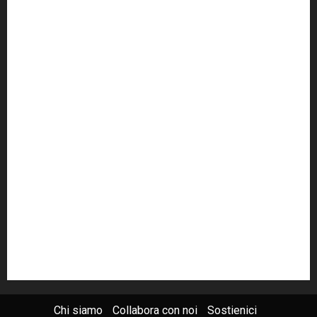
cult
cultura
Dia
Elezioni
Europa
forza italia
giovanni falcone
governo
Grillo
istat
Italia
legalità
Libera
m5s
Mafia
MPA
Palermo
Paolo Borsellino
PD
Peppino Impastato
politica
Putin
radio 100 passi
radio100passi
Renzi
rete100passi
Rom
Roma
russia
Sicilia
SIS
Trattativa Stato-mafia
ucraina
USA
Chi siamo
Collabora con noi
Sostienici