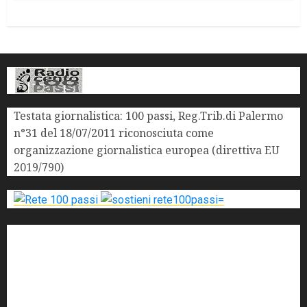
Testata giornalistica: 100 passi, Reg.Trib.di Palermo
n°31 del 18/07/2011 riconosciuta come
organizzazione giornalistica europea (direttiva EU
2019/790)
'ndrangheta
antimafia
ARS
Arte
Berlusconi
calabria
carabinieri
corruzione
Cosa Nostra
Crisi
Crocetta