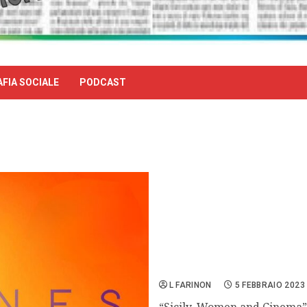
FIA SOCIALE
PODCAST
Sicilia sogna Cannes, revo
euro
L FARINON
5 FEBBRAIO 2023