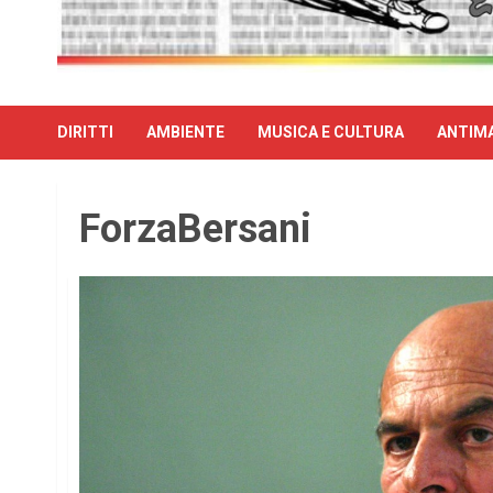
DIRITTI
AMBIENTE
MUSICA E CULTURA
ANTIMA
ForzaBersani