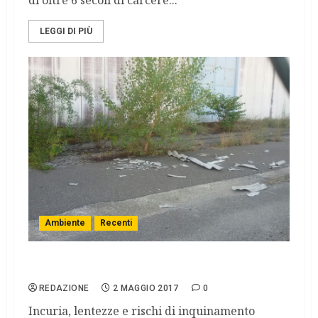
di oltre 6 secoli di carcere...
LEGGI DI PIÙ
Ambiente
Recenti
La ex Toscana Tabacchi
REDAZIONE
2 MAGGIO 2017
0
Incuria, lentezze e rischi di inquinamento