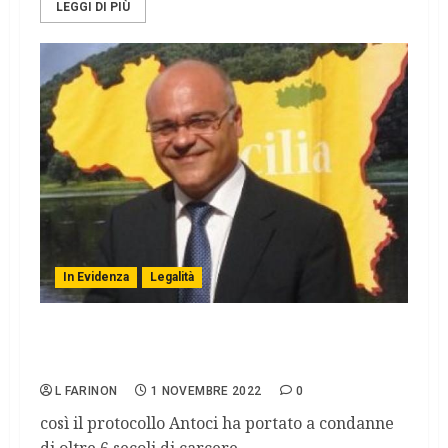
LEGGI DI PIÙ
In Evidenza
Legalità
A Messina splende il sole e il Maxiprocesso
per la Mafia dei Nebrodi
L FARINON
1 NOVEMBRE 2022
0
così il protocollo Antoci ha portato a condanne