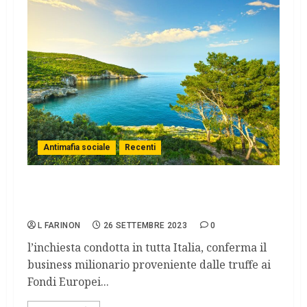
Antimafia sociale
Recenti
maxi operazione “transumanza”: colpita
mafia dei pascoli nel Gargano
L FARINON
26 SETTEMBRE 2023
0
l’inchiesta condotta in tutta Italia, conferma il
business milionario proveniente dalle truffe ai
Fondi Europei...