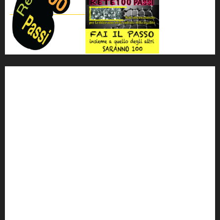
'ndrangheta
antimafia
ARS
Arte
Berlusconi
calabria
carabinieri
corruzione
Cosa Nostra
Crisi
Crocetta
cult
cultura
Dia
Elezioni
Europa
forza italia
giovanni falcone
governo
Grillo
istat
Italia
legalità
Libera
m5s
Mafia
MPA
Palermo