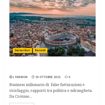
Dai territori
Recenti
Gli affari degli Arena-Nicoscia e Grande
Aracri nell’anfiteatro Arena di Verona
L FARINON
29 OTTOBRE 2022
0
Business milionario di false fatturazioni e
riciclaggio, rapporti tra politica e ndrangheta.
Da Crotone...