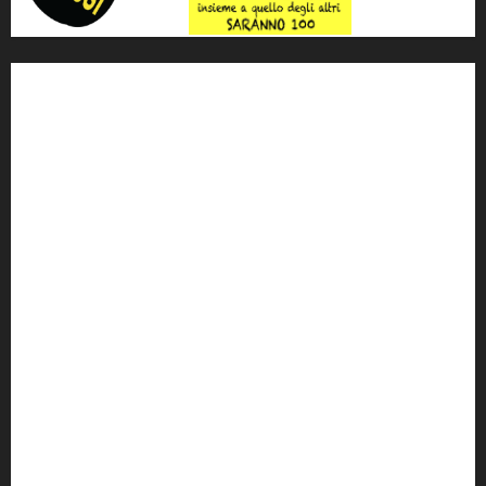
'ndrangheta
antimafia
ARS
Arte
Berlusconi
calabria
carabinieri
corruzione
Cosa Nostra
Crisi
Crocetta
cult
cultura
Dia
Elezioni
Europa
forza italia
giovanni falcone
governo
Grillo
istat
Italia
legalità
Libera
m5s
Mafia
MPA
Palermo
Paolo Borsellino
PD
Peppino Impastato
politica
Putin
radio 100 passi