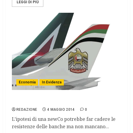
LEGGI DI PIÙ
Economia
In Evidenza
Alitalia-Etihad, forse è fumata bianca
REDAZIONE
4 MAGGIO 2014
0
L’ipotesi di una newCo potrebbe far cadere le
resistenze delle banche ma non mancano...