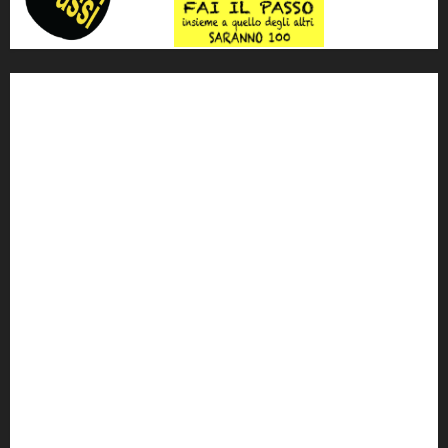
'ndrangheta
antimafia
ARS
Arte
Berlusconi
calabria
carabinieri
corruzione
Cosa Nostra
Crisi
Crocetta
cult
cultura
Dia
Elezioni
Europa
forza italia
giovanni falcone
governo
Grillo
istat
Italia
legalità
Libera
m5s
Mafia
MPA
Palermo
Paolo Borsellino
PD
Peppino Impastato
politica
Putin
radio 100 passi