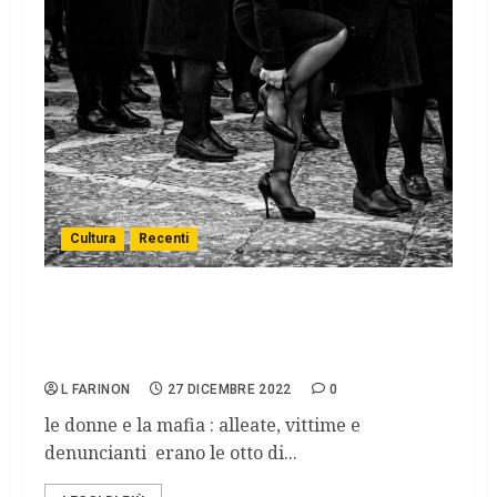
Cultura
Recenti
27 dicembre 1896, a Palermo: Emanuela la
prima donna vittima di mafia, Giuseppa la
prima collaboratrice di giustizia
L FARINON
27 DICEMBRE 2022
0
le donne e la mafia : alleate, vittime e
denuncianti erano le otto di...