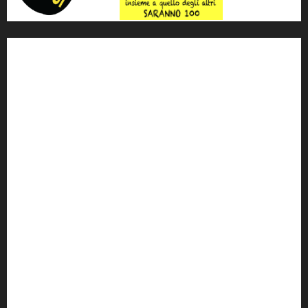
'ndrangheta
antimafia
ARS
Arte
Berlusconi
calabria
carabinieri
corruzione
Cosa Nostra
Crisi
Crocetta
cult
cultura
Dia
Elezioni
Europa
forza italia
giovanni falcone
governo
Grillo
istat
Italia
legalità
Libera
m5s
Mafia
MPA
Palermo
Paolo Borsellino
PD
Peppino Impastato
politica
Putin
radio 100 passi