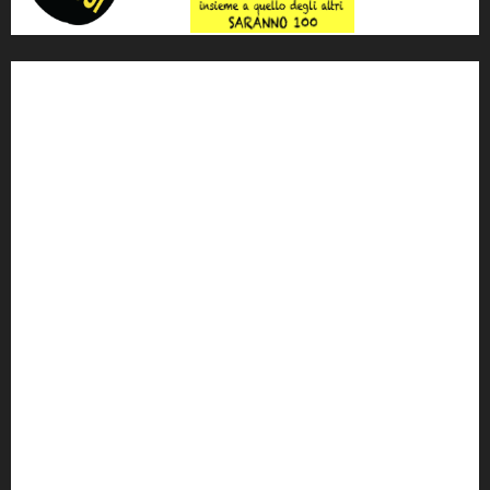
'ndrangheta
antimafia
ARS
Arte
Berlusconi
calabria
carabinieri
corruzione
Cosa Nostra
Crisi
Crocetta
cult
cultura
Dia
Elezioni
Europa
forza italia
giovanni falcone
governo
Grillo
istat
Italia
legalità
Libera
m5s
Mafia
MPA
Palermo
Paolo Borsellino
PD
Peppino Impastato
politica
Putin
radio 100 passi