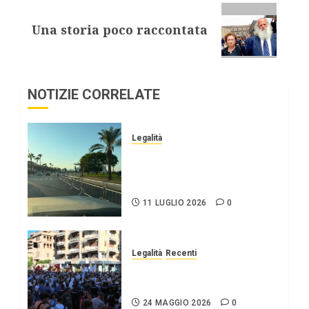
Una storia poco raccontata
NOTIZIE CORRELATE
Legalità
Che la santuzza protegga
ancora una volta i
palermitani.
11 LUGLIO 2026
0
Legalità
Recenti
Commemorazioni falcone
23 maggio.
24 MAGGIO 2026
0