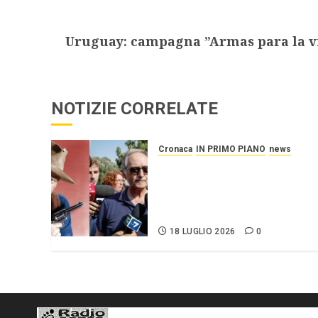
Uruguay: campagna ”Armas para la v
NOTIZIE CORRELATE
Cronaca
IN PRIMO PIANO
news
Roggero: il pistolero esige
la grazia, citando
Mattarella interessatosi
allo “scafista”, Alaa Faraj.
18 LUGLIO 2026
0