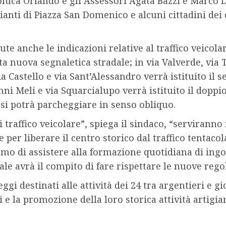
oluca Orlando e gli Assessori Agata Bazzi e Marco 
nti di Piazza San Domenico e alcuni cittadini dei c
anche le indicazioni relative al traffico veicolare
ata nuova segnaletica stradale; in via Valverde, via
a Castello e via Sant’Alessandro verrà istituito il s
anni Meli e via Squarcialupo verrà istituito il dopp
si potrà parcheggiare in senso obliquo.
 traffico veicolare”, spiega il sindaco, “serviranno
per liberare il centro storico dal traffico tentaco
 di assistere alla formazione quotidiana di ingor
ale avrà il compito di fare rispettare le nuove rego
gi destinati alle attività dei 24 tra argentieri e gi
 e la promozione della loro storica attività artigia