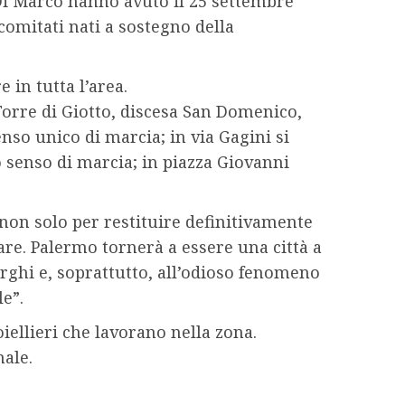
Di Marco hanno avuto il 25 settembre
omitati nati a sostegno della
 in tutta l’area.
 Torre di Giotto, discesa San Domenico,
enso unico di marcia; in via Gagini si
io senso di marcia; in piazza Giovanni
 non solo per restituire definitivamente
lare. Palermo tornerà a essere una città a
ghi e, soprattutto, all’odioso fenomeno
le”.
oiellieri che lavorano nella zona.
nale.