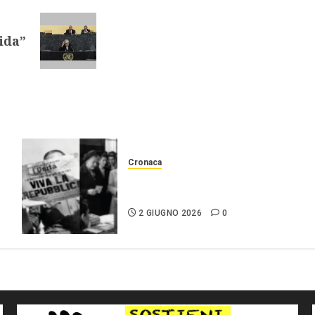
ida”
Cronaca
2 giugno Festa della
repubblica
2 GIUGNO 2026
0