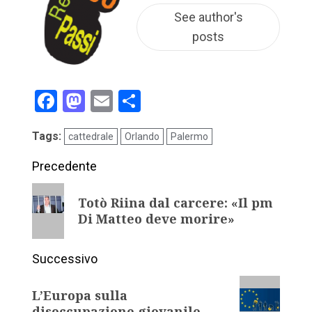
See author's
posts
Facebook
Mastodon
Email
Condividi
Tags:
cattedrale
Orlando
Palermo
Precedente
Totò Riina dal carcere: «Il pm
Di Matteo deve morire»
Successivo
L’Europa sulla
disoccupazione giovanile