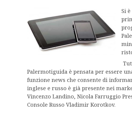
Si è
pri
prog
Pal
mino
rist
Tutt
Palermotiguida è pensata per essere una
funzione news che consente di informarsi
inglese e russo è già presente nei market
Vincenzo Landino, Nicola Farruggio Pres
Console Russo Vladimir Korotkov.