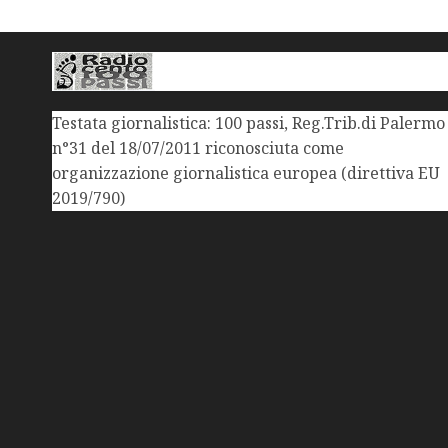
Testata giornalistica: 100 passi, Reg.Trib.di Palermo
n°31 del 18/07/2011 riconosciuta come
organizzazione giornalistica europea (direttiva EU
2019/790)