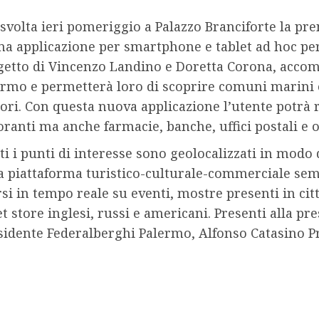
 svolta ieri pomeriggio a Palazzo Branciforte la pr
ma applicazione per smartphone e tablet ad hoc per
etto di Vincenzo Landino e Doretta Corona, accompa
ermo e permetterà loro di scoprire comuni marini e
ri. Con questa nuova applicazione l’utente potrà r
oranti ma anche farmacie, banche, uffici postali e 
i i punti di interesse sono geolocalizzati in modo d
 piattaforma turistico-culturale-commerciale semp
 in tempo reale su eventi, mostre presenti in città.
 store inglesi, russi e americani. Presenti alla pre
idente Federalberghi Palermo, Alfonso Catasino Pr