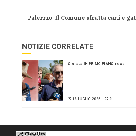
Palermo: Il Comune sfratta cani e gat
NOTIZIE CORRELATE
Cronaca
IN PRIMO PIANO
news
Roggero: il pistolero esige
la grazia, citando
Mattarella interessatosi
allo “scafista”, Alaa Faraj.
18 LUGLIO 2026
0