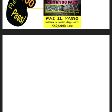
'ndrangheta
antimafia
ARS
Arte
Berlusconi
calabria
carabinieri
corruzione
Cosa Nostra
Crisi
Crocetta
cult
cultura
Dia
Elezioni
Europa
forza italia
giovanni falcone
governo
Grillo
istat
Italia
legalità
Libera
m5s
Mafia
MPA
Palermo