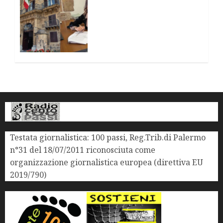
FEMMINICIDI In SICILIA.
Schillaci (M5S): “Norma
decaduta, presenterò
emendamento a legge su
vittime mafia”
16 GENNAIO 2026
0
Testata giornalistica: 100 passi, Reg.Trib.di Palermo
n°31 del 18/07/2011 riconosciuta come
organizzazione giornalistica europea (direttiva EU
2019/790)