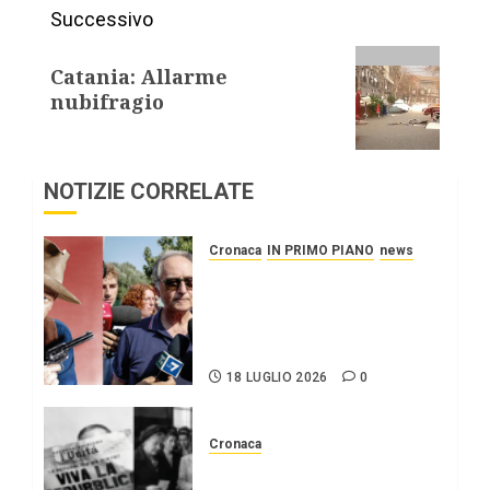
Successivo
Catania: Allarme
nubifragio
NOTIZIE CORRELATE
Cronaca
IN PRIMO PIANO
news
Roggero: il pistolero
esige la grazia, citando
Mattarella interessatosi
allo “scafista”, Alaa Faraj.
18 LUGLIO 2026
0
Cronaca
2 giugno Festa della