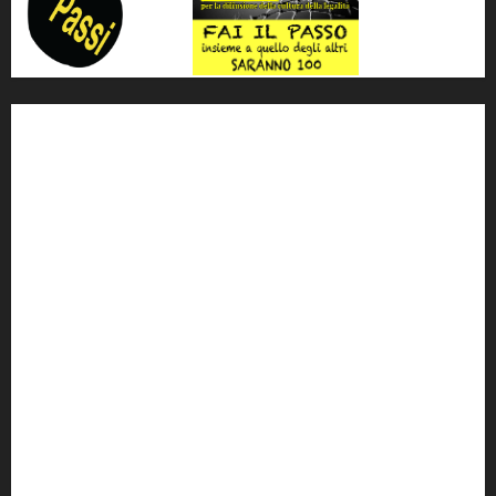
'ndrangheta
antimafia
ARS
Arte
Berlusconi
calabria
carabinieri
corruzione
Cosa Nostra
Crisi
Crocetta
cult
cultura
Dia
Elezioni
Europa
forza italia
giovanni falcone
governo
Grillo
istat
Italia
legalità
Libera
m5s
Mafia
MPA
Palermo
Paolo Borsellino
PD
Peppino Impastato