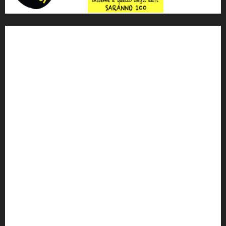
'ndrangheta
antimafia
ARS
Arte
Berlusconi
calabria
carabinieri
corruzione
Cosa Nostra
Crisi
Crocetta
cult
cultura
Dia
Elezioni
Europa
forza italia
giovanni falcone
governo
Grillo
istat
Italia
legalità
Libera
m5s
Mafia
MPA
Palermo
Paolo Borsellino
PD
Peppino Impastato
politica
Putin
radio 100 passi