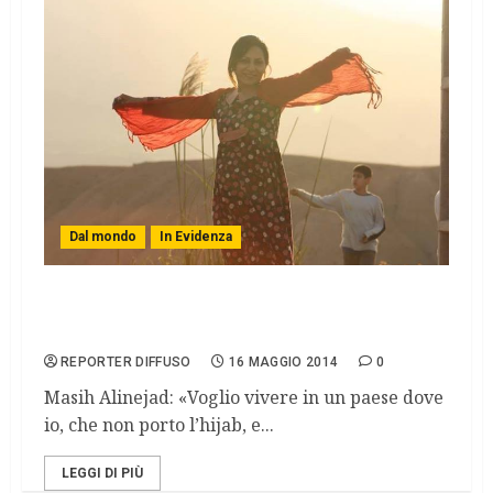
Dal mondo
In Evidenza
Stealthfreedom: i selfie di protesta delle
donne iraniane
REPORTER DIFFUSO
16 MAGGIO 2014
0
Masih Alinejad: «Voglio vivere in un paese dove
io, che non porto l’hijab, e...
LEGGI DI PIÙ