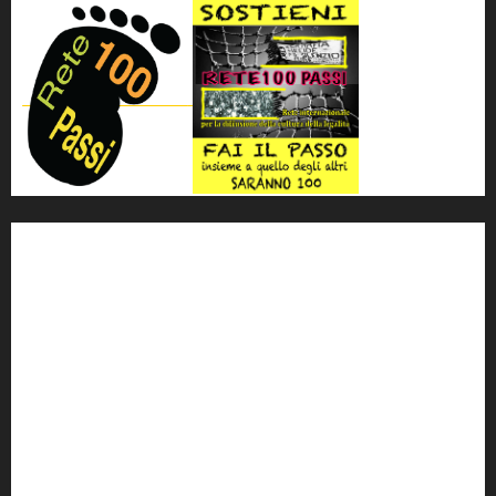
'ndrangheta
antimafia
ARS
Arte
Berlusconi
calabria
carabinieri
corruzione
Cosa Nostra
Crisi
Crocetta
cult
cultura
Dia
Elezioni
Europa
forza italia
giovanni falcone
governo
Grillo
istat
Italia
legalità
Libera