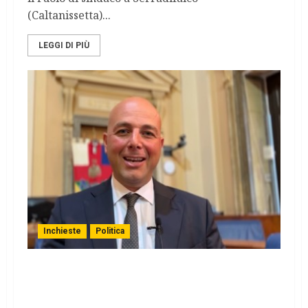
(Caltanissetta)...
LEGGI DI PIÙ
Inchieste
Politica
AMMINISTRATIVE SICILIA/ A Serradifalco
sindaco eletto illegalmente, nuova grana
per il governo Schifani