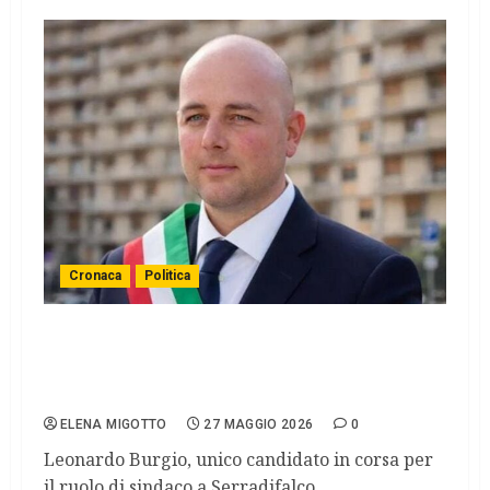
Cronaca
Politica
AMMINISTRATIVE SICILIA. A Serradifalco
sindaco eletto illegalmente, nuova grana
per il governo Schifani.
ELENA MIGOTTO
27 MAGGIO 2026
0
Leonardo Burgio, unico candidato in corsa per
il ruolo di sindaco a Serradifalco