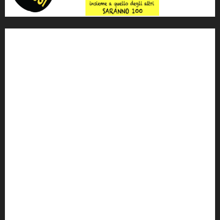
'ndrangheta
antimafia
ARS
Arte
Berlusconi
calabria
carabinieri
corruzione
Cosa Nostra
Crisi
Crocetta
cult
cultura
Dia
Elezioni
Europa
forza italia
giovanni falcone
governo
Grillo
istat
Italia
legalità
Libera
m5s
Mafia
MPA
Palermo
Paolo Borsellino
PD
Peppino Impastato
politica
Putin
radio 100 passi