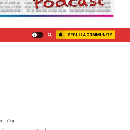
SEGUI LA COMMUNITY
“non ricordo” nella deposizione di La Barbera
3
0