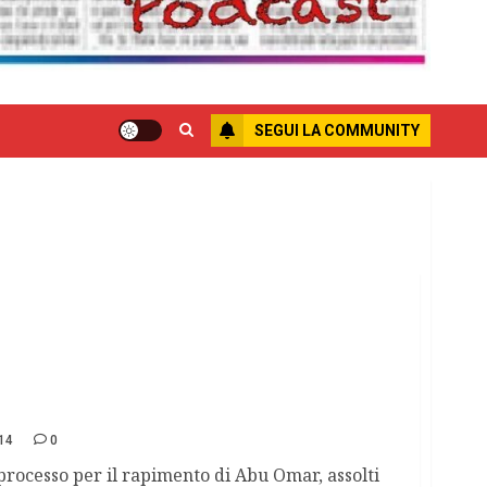
SEGUI LA COMMUNITY
r “segreto di Stato”
14
0
 processo per il rapimento di Abu Omar, assolti