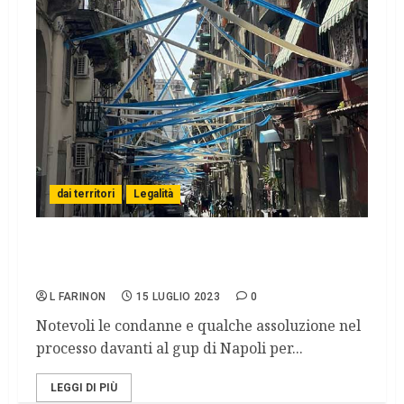
dai territori
Legalità
Camorra: 114 anni di carcere per i clan
Puca, Verde e Ranucci
L FARINON
15 LUGLIO 2023
0
Notevoli le condanne e qualche assoluzione nel
processo davanti al gup di Napoli per...
LEGGI DI PIÙ