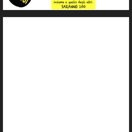
'ndrangheta
antimafia
ARS
Arte
Berlusconi
calabria
carabinieri
corruzione
Cosa Nostra
Crisi
Crocetta
cult
cultura
Dia
Elezioni
Europa
forza italia
giovanni falcone
governo
Grillo
istat
Italia
legalità
Libera
m5s
Mafia
MPA
Palermo
Paolo Borsellino
PD
Peppino Impastato
politica
Putin
radio 100 passi