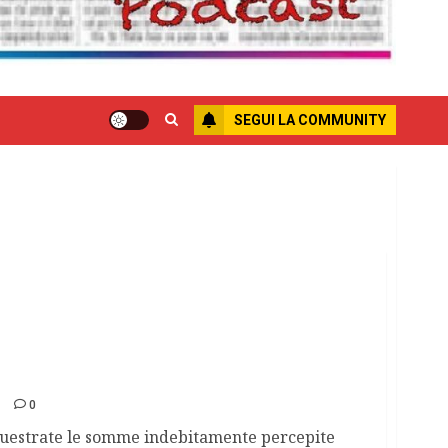
SEGUI LA COMMUNITY
iatori abusivi
0
questrate le somme indebitamente percepite