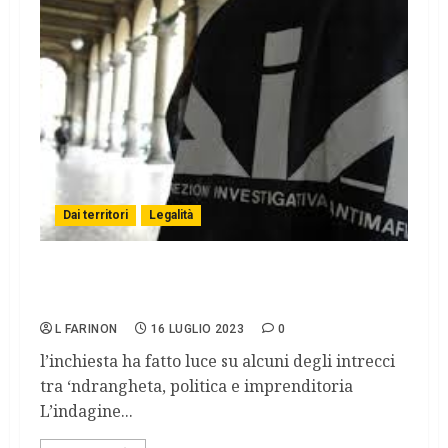
Dai territori
Legalità
inchiesta Basso Profilo: la sentenza
conferma 35 condanne
L FARINON
16 LUGLIO 2023
0
l’inchiesta ha fatto luce su alcuni degli intrecci
tra ‘ndrangheta, politica e imprenditoria
L’indagine...