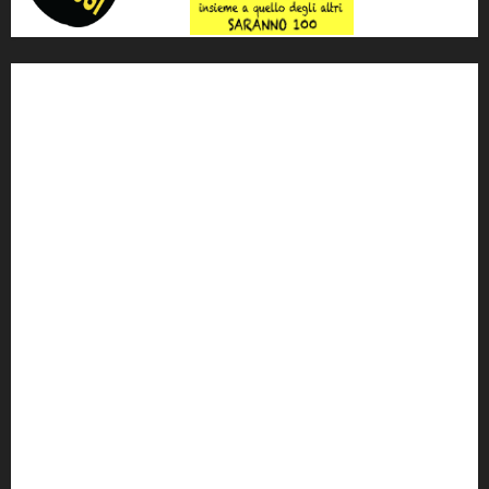
'ndrangheta
antimafia
ARS
Arte
Berlusconi
calabria
carabinieri
corruzione
Cosa Nostra
Crisi
Crocetta
cult
cultura
Dia
Elezioni
Europa
forza italia
giovanni falcone
governo
Grillo
istat
Italia
legalità
Libera
m5s
Mafia
MPA
Palermo
Paolo Borsellino
PD
Peppino Impastato
politica
Putin
radio 100 passi