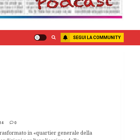
SEGUI LA COMMUNITY
ano il municipio
14
0
 trasformato in «quartier generale della