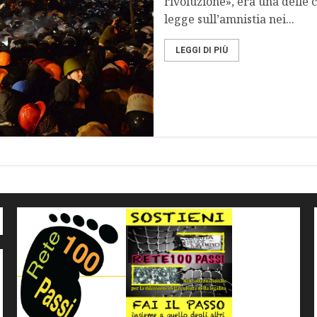
rivoluzione», era una delle c
legge sull’amnistia nei...
LEGGI DI PIÙ