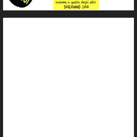
'ndrangheta
antimafia
ARS
Arte
Berlusconi
calabria
carabinieri
corruzione
Cosa Nostra
Crisi
Crocetta
cult
cultura
Dia
Elezioni
Europa
forza italia
giovanni falcone
governo
Grillo
istat
Italia
legalità
Libera
m5s
Mafia
MPA
Palermo
Paolo Borsellino
PD
Peppino Impastato
politica
Putin
radio 100 passi