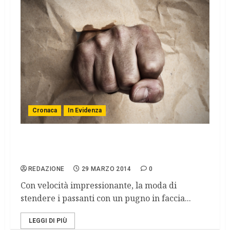
Cronaca
In Evidenza
Knockout game, il gioco violento che
terrorizza i luoghi della movida
REDAZIONE
29 MARZO 2014
0
Con velocità impressionante, la moda di
stendere i passanti con un pugno in faccia...
LEGGI DI PIÙ