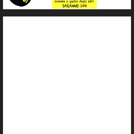
'ndrangheta
antimafia
ARS
Arte
Berlusconi
calabria
carabinieri
corruzione
Cosa Nostra
Crisi
Crocetta
cult
cultura
Dia
Elezioni
Europa
forza italia
giovanni falcone
governo
Grillo
istat
Italia
legalità
Libera
m5s
Mafia
MPA
Palermo
Paolo Borsellino
PD
Peppino Impastato
politica
Putin
radio 100 passi