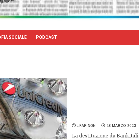
FIA SOCIALE
PODCAST
Bankitalia, diamanti e ma
L FARINON
28 MARZO 2023
La destituzione da Bankitali