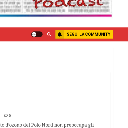
SEGUI LA COMMUNITY
panti dello strato Artico
0
ato d’ozono del Polo Nord non preoccupa gli