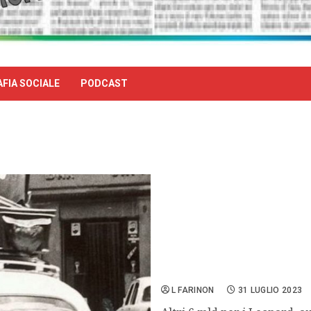
FIA SOCIALE
PODCAST
Il Bel Paese che fu, senza
L FARINON
31 LUGLIO 2023