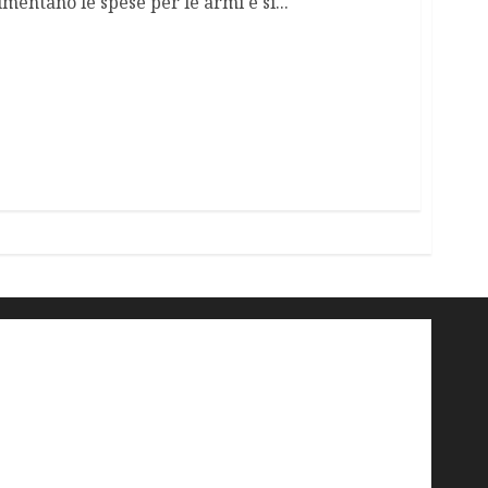
mentano le spese per le armi e si...
'ndrangheta
antimafia
ARS
Arte
Berlusconi
calabria
carabinieri
corruzione
Cosa Nostra
Crisi
Crocetta
cult
cultura
Dia
Elezioni
Europa